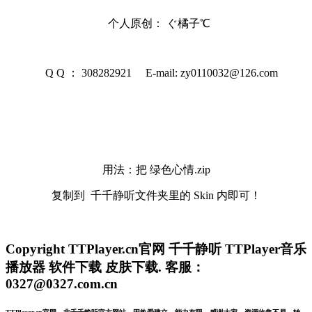
个人原创： ぐ橘子℃
Q Q ： 308282921 E-mail: zy0110032@126.com
用法：把 绿色心情.zip
复制到 千千静听文件夹里的 Skin 内即可！
Copyright TTPlayer.cn官网 千千静听 TTPlayer音乐
播放器 软件下载 皮肤下载. 客服：
0327@0327.com.cn