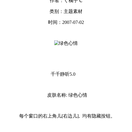
作者：ぐ橘子℃
类别：主题素材
时间：2007-07-02
千千静听5.0
皮肤名称: 绿色心情
每个窗口的右上角儿[右边儿], 均有隐藏按钮。