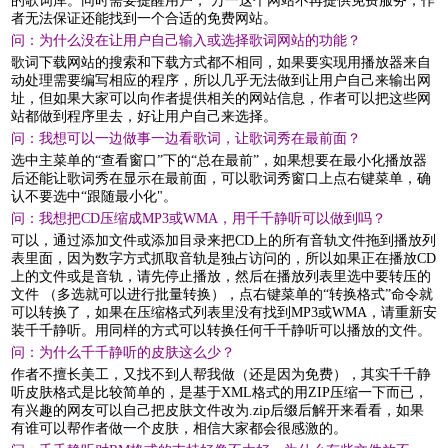
的歌词库。同时需要提醒用户， 万一这个网站不再提供免费服务，作
者无法保证还能找到一个合适的免费网站。
问：为什么没在让用户自己输入或选择歌词网站的功能？
歌词下载网站的搜索和下载方式都不相同，如果要实现用播放器来自
动处理需要编写相应的程序，所以几乎无法做到让用户自己来输出网
址，但如果大家可以向作者提供相关的网站信息，作者可以把这些网
站都做到程序里去，好让用户自己来选择。
问：我想可以一边做事一边看歌词，让歌词秀在最前面？
选中主菜单的“查看窗口”下的“总在最前”，如果想要在最小化播放器
后还能让歌词秀在显示在最前面，可以歌词秀窗口上点右键菜单，确
认不要选中“跟随最小化"。
问：我想把CD压缩成MP3或WMA，用千千静听可以做到吗？
可以，通过添加文件或添加目录来把CD上的所有音轨文件拖到播放列
表里面，因为数字方式抓取音轨是独占访问的，所以如果正在播放CD
上的文件或是音轨，请先停止播放，然后在播放列表里选中要转压的
文件 （多选就可以进行批量转换），点右键菜单的“转换格式”命令就
可以转换了，如果在压缩格式列表里没有找到MP3或WMA，请重新安
装千千静听。用同样的方式可以转换任何千千静听可以播放的文件。
问：为什么千千静听的皮肤这么少？
作者不擅长美工，又找不到人帮我做（还是因为免费），其实千千静
听皮肤格式是比较简单的，是基于XML格式的用ZIP压缩一下而已，
有兴趣的网友可以自己把皮肤文件改为.zip后缀后解开来看看，如果
有谁可以帮作者做一个皮肤，相信大家都会很感激的。