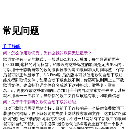
常见问题
千千静听
问：怎么使用歌词秀，为什么我的歌词无法显示？
歌词文件有一定的格式，一般以LRC和TXT后缀，每句歌词前面有
[00:00.00]这样的时间标签，如果没有这些标签的歌词是无法显示的，
可以用千千静听自带的歌词编辑器来为每句歌词加入时间标签，保存
后就可以正常显示了。3.6 Final以后的版本可以使用歌词自动下载功
能来得到歌词文件，如果自动下载也找不到，你还可以到网上去下载
歌词文件。建议把歌词文件命名成以下这种格式：歌手名 - 歌曲
名.lrc，再把存放这些歌词的目录加到千千的自动搜索文件夹里，以后
就不用再一一关联了，当然你的歌曲文件应该也有歌手和歌曲信息。
问：关于千千静听的歌词自动下载的功能。
自动下载歌词需要网站支持，目前千千连接的是一个提供免费歌词下
载服务的网站，在下载歌词前先要上网站搜索歌词文件，这要比“迷你
歌词”使用已下载的歌词库的方法慢，不过一旦网站有了新歌曲的歌词
就可以自动下载到，而不必像“迷你歌词”那样需要重新下载一个很大