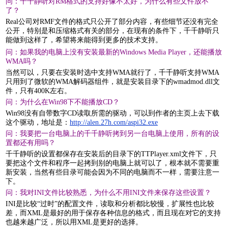
问：千千静听对RM格式的支持好像不太好，为什么有些文件放不
了？
Real公司对RMF文件的格式只公开了部分内容，有些细节还没有完全
公开，特别是和压缩格式有关的部分，在现有的条件下，千千静听只
能做到这样了，希望将来能得到更多的技术支持。
问：如果我的电脑上没有安装最新的Windows Media Player，还能播放
WMA吗？
当然可以，只要在安装时选中支持WMA就行了，千千静听支持WMA
只用到了微软的WMA解码器组件，就是安装目录下的wmadmod.dll文
件，只有400K左右。
问：为什么在Win98下不能播放CD？
Win98没有自带数字CD读取所需的驱动，可以到作者的主页上去下载
这个驱动，地址是：
http://alen.27h.com/aspi32.exe
问：我要把一台电脑上的千千静听拷到另一台电脑上使用，所有的设
置都还有用吗？
千千静听的设置都保存在安装后的目录下的TTPlayer.xml文件下，只
要把这个文件和程序一起拷到别的电脑上就可以了，根本就不需要重
新安装，当然有些目录可能会因为不同的电脑而不一样，需要注意一
下。
问：我对INI文件比较熟悉，为什么不用INI文件来保存这些设置？
INI是比较“过时”的配置文件，读取和分析都比较慢，扩展性也比较
差，而XML是最好的用于保存各种信息的格式，而且现在对它的支持
也越来越广泛，所以用XML是更好的选择。