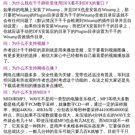
问：为什么我在千千静听里使用DFX看不到DFX的窗口？
如果你的电脑上安装了Winamp，并且DFX也是安装在Winamp上，那
只要把Winamp的Plugins目录设置为千千的Winamp音效目录应该就不
会有任何问题了（默认情况下千千会检测到Winamp的插件目录并且自
动设置），如果你没有安装Winamp，而把DFX安装到千千的目录上，
你就应该手动把DFX安装后的目录下的Plugins目录设置为千千的
Winamp音效插件目录。
问：为什么不支持视频？
作者设计千千静听的原则就是用来播放音频，至于要看到视频图像，
有更多更好的选择，相信大家心中已经都有自己最喜爱的视频播放器
了。
问：为什么不支持网络点播？
网络点播问题多多，安全性最为关键，宽带也还远没有普及，等到这
些问题有所改观时作者也适时考虑这个功能的，在这之前大家还是先
下载或者用别的播放器来点播吧。
问：为什么不支持MIDI？
MIDI和MP3、WAVE不是同一类型的电脑音乐格式，MP3等绝大多数
都是格式基于PCM数字采样，就像数字CD一样，通过一定的采样频
率，例如44KHz、48KHz等，分别表示每秒种要采样44100和48000采
样点，所以如果不压缩数据量会很大，未压缩的4分钟左右的WAVE文
件就会有几十M，即使压缩成MP3也会有几M左右。而MIDI就不一样
了，它其实是一种阵列，是用声卡来模各种拟乐器发声，它要保存的
信息就比少，一般几分钟的音乐可能只要几百K就够了。目前千千只