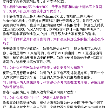
支持数字采样方式的回放，而不支持MIDI。
问：相比Winamp5和foobar2000，千千在界面和功能上都比不上前两
个，好像只有占用硬盘较小这个优势了。
千千静听在界面上是无法和Winamp5相比，在功能上也无法和
foobar2000相比，但正好在界面和功能处于两者之间，并且还内置了
实用的歌词功能，也基本上能满足播放和转换的需求，并且也支持从
CD压缩到MP3、WMA的功能，这些应该可以让一般的用户满意了。
作者不是非要做到比别人 的好，只是尽力让大家有更多的选择。
问：千千静听是用什么语言写的，为什么支持这么多的格式还这么小
巧？
千千静听是用VC6编写的，如果你还知道WTL，那么作者可以告诉
你，界面是用WTL来编写的，相对于MFC的庸肿，WTL更适合编写
快速、精简并且占用资源少的程序。当然很多音频编码库是用C语言
来写的，这样更加高效而且小巧。
问：为什么不在网站上做些宣传，好让更多的人知道？
反正也不是想用来赚钱，知道的人多了也不见得就是好事，而且一个
人做软件毕竟比较辛苦，知道的人太多带来的麻烦也会更多。
问：随着用的人越来越多，作者是否会考虑收费或者注册，好像现在
的软件都这样。
作者不会因为任何理由来违背承诺来向用户收费！
问：为什么取名叫“千千”，好像不太响亮哦？
作者喜欢听陈慧娴的歌，相信大家都知道为什么会用“千千”这个词了
吧。其实当时之所以会自己写一个播放器也是因为觉得Winamp很多地